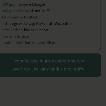
600 gram
Gruyère (Alpage)
400 gram
Doruvael met truffel
1 à 2 teentjes
knoflook
4 dl
droge witte wijn (Cava brut, Murviedro)
halve eetlepel
bloem en boter
naar smaak
peper
eventueel half borrelglaasje
Kirsch
Voor de luxe muizen onder ons, een
overheerlijke kaasfondue met truffel!