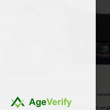
Bereidingswijze
Laat de kaas op kamertemperatuur komen.
Maak een klein beetje roux van boter en bloem.
Pers daarna de knoflook uit in de pan en voeg rustig, al roerend,
Breng de wijn tegen de kook.
Laat de geraspte kaas beetje bij beetje smelten, tot het een gl