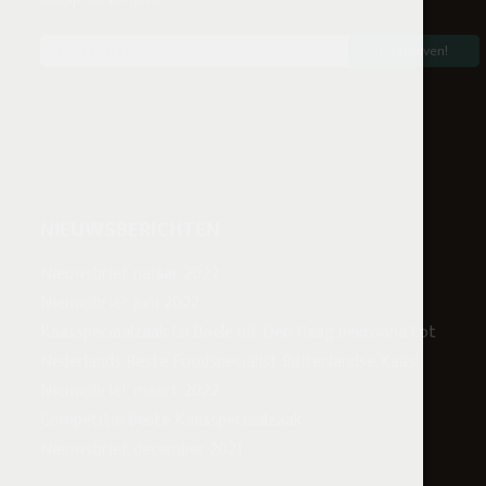
NIEUWSBERICHTEN
Nieuwsbrief najaar 2022
Nieuwsbrief Juni 2022
Kaasspeciaalzaak Ed Boele uit Den Haag bekroond tot
Nederlands Beste Foodspecialist Buitenlandse Kaas!
Nieuwsbrief maart 2022
Competitie Beste Kaasspeciaalzaak
Nieuwsbrief december 2021