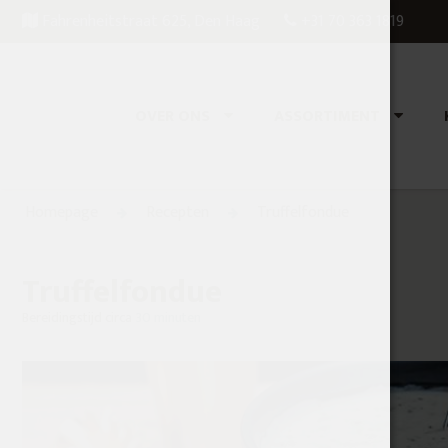
Fahrenheitstraat 625, Den Haag
+31 70 363 1819
OVER ONS
ASSORTIMENT
Homepage
Recepten
Truffelfondue
Truffelfondue
Bereidingstijd circa
30 minuten