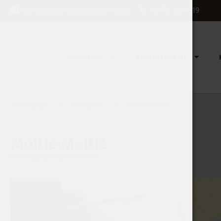
Fahrenheitstraat 625, Den Haag
+31 70 363 1819
OVER ONS
ASSORTIMENT
Homepage
Recepten
Moite Moite
Moitié-Moitié
Bereidingstijd circa
30 minuten