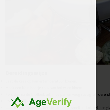
Bereidingswijze
Laat de kaas op kamertemperatuur komen.
Maak een klein beetje roux van boter en bloem.
Pers daarna de knoflook uit in de pan en voeg rustig, al roerend,
Breng de wijn tegen de kook.
Laat de geraspte kaas beetje bij beetje smelten, tot het een gl