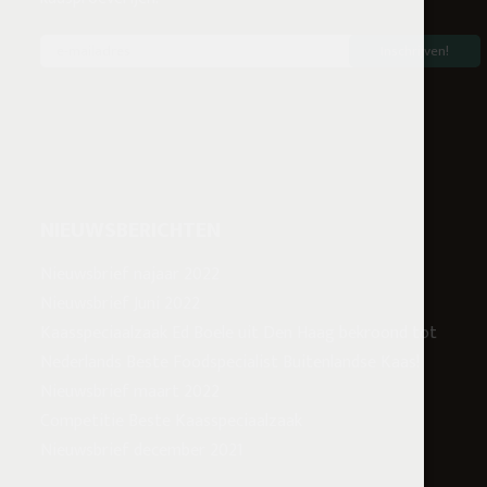
NIEUWSBERICHTEN
Nieuwsbrief najaar 2022
Nieuwsbrief Juni 2022
Kaasspeciaalzaak Ed Boele uit Den Haag bekroond tot
Nederlands Beste Foodspecialist Buitenlandse Kaas!
Nieuwsbrief maart 2022
Competitie Beste Kaasspeciaalzaak
Nieuwsbrief december 2021