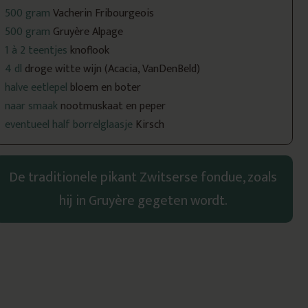
500 gram
Vacherin Fribourgeois
500 gram
Gruyère Alpage
1 à 2 teentjes
knoflook
4 dl
droge witte wijn (Acacia, VanDenBeld)
halve eetlepel
bloem en boter
naar smaak
nootmuskaat en peper
eventueel half borrelglaasje
Kirsch
De traditionele pikant Zwitserse fondue, zoals
hij in Gruyère gegeten wordt.