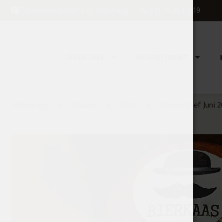
Fahrenheitstraat 625, Den Haag
+31 70 363 1819
OVER ONS
ASSORTIMENT
Homepage
Nieuws
2022
Nieuwsbrief Juni 2