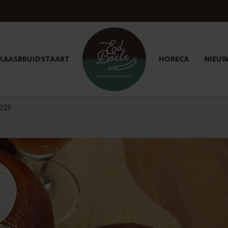
KAASBRUIDSTAART
HORECA
NIEU
021