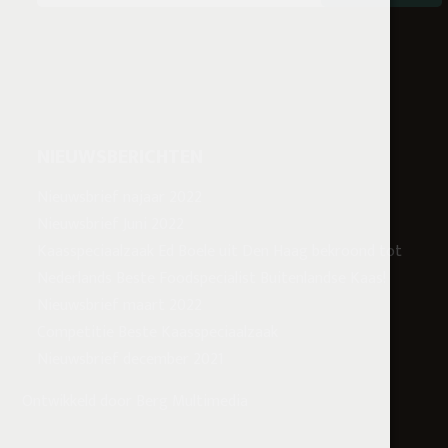
NIEUWSBERICHTEN
Nieuwsbrief najaar 2022
Nieuwsbrief Juni 2022
Kaasspeciaalzaak Ed Boele uit Den Haag bekroond tot
Nederlands Beste Foodspecialist Buitenlandse Kaas!
Nieuwsbrief maart 2022
Competitie Beste Kaasspeciaalzaak
Nieuwsbrief december 2021
Ontwikkeld door
Berg Multimedia