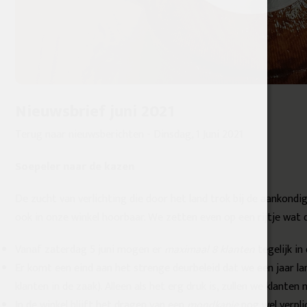
Nieuwsbrief juni 2021
Terug naar nieuwsberichten
-
Dinsdag, 1 Juni 2021
Soepeler naar de kazen
De zucht van verlichting die door het land trok bij de aankond
ook in onze winkel hoorbaar. We zetten even op een rijtje wat 
Vanaf zaterdag 5 juni mogen er
maximaal 8 klanten
tegelijk in 
Er komt een eind aan het strenge deurbeleid dat we een jaar 
klanten in de zaak). Alleen als het erg druk is, zullen we klant
In de winkel blijft het dragen van een
mondkapje
nog wel verpli