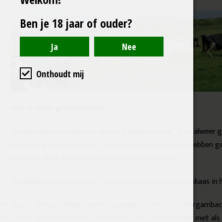
Ben je 18 jaar of ouder?
Onthoudt mij
Het is weer graskaastijd!
De liefhebbers vroegen er weken geleden al naar: ‘Is er alweer g
is een jonge kaas, gemaakt van de melk die de koeien hebben g
mochten. Melk dus op basis van vers voorjaarsgras!
Wij hebben op dit moment twee soorten smeuïge graskaas in h
Van de ambachtelijke boerenkaasmakerij Verhoef in Bergamba
Van de Noord-Hollandse coöperatie Cono Kaasmakerij, met als b