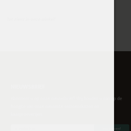
Tot ziens in onze winkel!
NIEUWSBRIEF
Abonneer u op onze nieuwsbrief! Wij houden u dan op de
hoogte van onze nieuwste seizoenskazen en
kaasproeverijen.