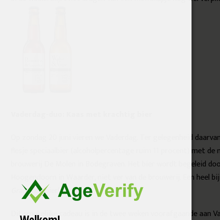
Vaderdag-duo: Kaas met krachtig bier
Op zondag 20 juni vieren we Vaderdag. Ter gelegenheid daarva
flesje speciaalbier (alcoholpercentage ruim 11 procent) met d
brouwerij De Molen in Bodegraven. Het bier wordt begeleid do
Hoogendoorn in Waarder, niet ver van de brouwerij. Een heel bij
Granaten
-bier!
Dit smakelijke cadeau is in de twee weken voorafgaande aan Va
Welkom!